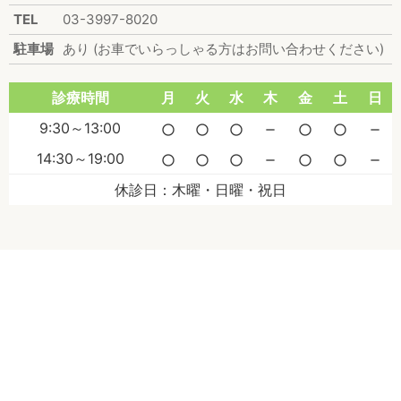
TEL
03-3997-8020
駐車場
あり (お車でいらっしゃる方はお問い合わせください)
診療時間
月
火
水
木
金
土
日
9:30～13:00
radio_button_unchecked
radio_button_unchecked
radio_button_unchecked
remove
radio_button_unchecked
radio_button_unchecked
remove
14:30～19:00
radio_button_unchecked
radio_button_unchecked
radio_button_unchecked
remove
radio_button_unchecked
radio_button_unchecked
remove
休診日：木曜・日曜・祝日