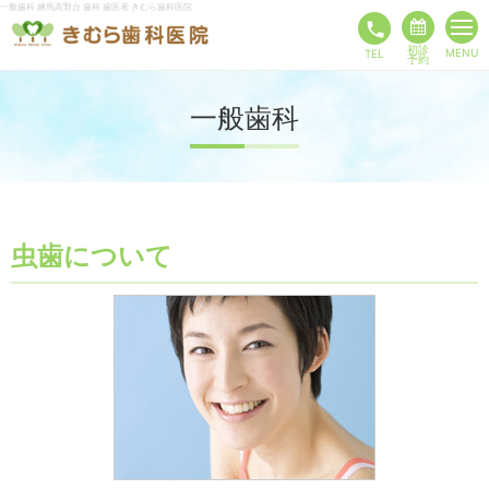
一般歯科 練馬高野台 歯科 歯医者 きむら歯科医院
phone
初診
MENU
TEL
予約
一般歯科
虫歯について